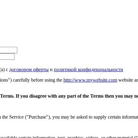
(а) с
договором оферты
и
политикой конфиденциальности
ons") carefully before using the
http://www.mywebsite.com
website an
 Terms. If you disagree with any part of the Terms then you may no
 the Service ("Purchase"), you may be asked to supply certain informatio
ailable certain information, text, graphics, videos, or other material ("