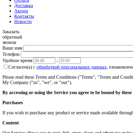
Оплата
Доставка
Акции
Контакты
Новости
Заказать
обратный
звонок
Ваше имя
Телефон
Удобное время
-
Согласен(а) с
обработкой персональных данных
, ознакомлен
Please read these Terms and Conditions ("Terms", "Terms and Conditi
My Company ("us", "we", or "our").
By accessing or using the Service you agree to be bound by these
Purchases
If you wish to purchase any product or service made available through
Content
Our Service allows you to post, link, store, share and otherwise make av