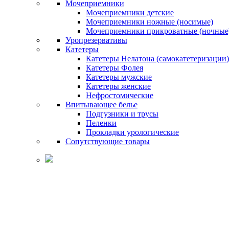
Мочеприемники
Мочеприемники детские
Мочеприемники ножные (носимые)
Мочеприемники прикроватные (ночные
Уропрезервативы
Катетеры
Катетеры Нелатона (самокатетеризации)
Катетеры Фолея
Катетеры мужские
Катетеры женские
Нефростомические
Впитывающее белье
Подгузники и трусы
Пеленки
Прокладки урологические
Сопутствующие товары