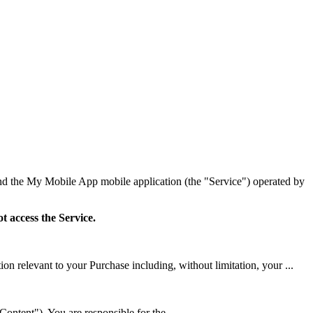
d the My Mobile App mobile application (the "Service") operated by
t access the Service.
n relevant to your Purchase including, without limitation, your ...
Content"). You are responsible for the ...