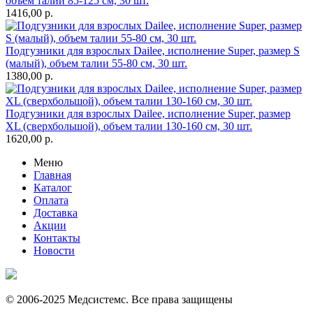
объем талии 85-125 см, 30 шт.
1416,00
р.
Подгузники для взрослых Dailee, исполнение Super, размер S
(малый), объем талии 55-80 см, 30 шт.
1380,00
р.
Подгузники для взрослых Dailee, исполнение Super, размер
XL (сверхбольшой), объем талии 130-160 см, 30 шт.
1620,00
р.
Меню
Главная
Каталог
Оплата
Доставка
Акции
Контакты
Новости
© 2006-2025 Медсистемс. Все права защищены