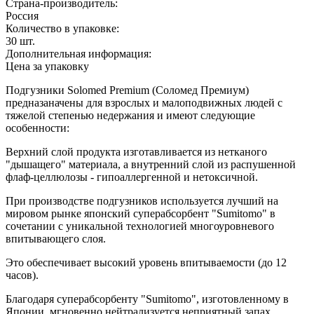
Страна-производитель:
Россия
Количество в упаковке:
30
шт.
Дополнительная информация:
Цена за упаковку
Подгузники Solomed Premium (Соломед Премиум)
предназаначены для взрослых и малоподвижных людей с
тяжелой степенью недержания и имеют следующие
особенности:
Верхний слой продукта изготавливается из нетканого
"дышащего" материала, а внутренний слой из распушенной
флаф-целлюлозы - гипоаллергенной и нетоксичной.
При производстве подгузников используется лучший на
мировом рынке японский суперабсорбент "Sumitomo" в
сочетании с уникальной технологией многоуровневого
впитывающего слоя.
Это обеспечивает высокий уровень впитываемости (до 12
часов).
Благодаря суперабсорбенту "Sumitomo", изготовленному в
Японии, мгновенно нейтрализуется неприятный запах.