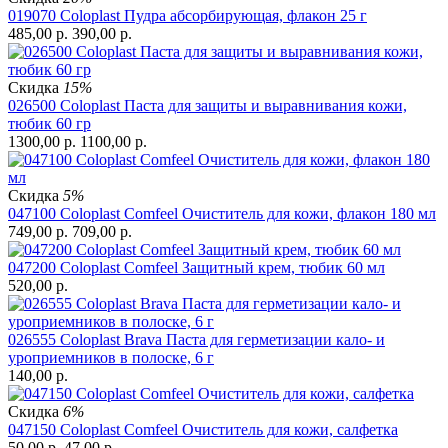
019070 Coloplast Пудра абсорбирующая, флакон 25 г
485,00
р.
390,00
р.
Скидка
15%
026500 Coloplast Паста для защиты и выравнивания кожи,
тюбик 60 гр
1300,00
р.
1100,00
р.
Скидка
5%
047100 Coloplast Comfeel Очиститель для кожи, флакон 180 мл
749,00
р.
709,00
р.
047200 Coloplast Comfeel Защитный крем, тюбик 60 мл
520,00
р.
026555 Coloplast Brava Паста для герметизации кало- и
уроприемников в полоске, 6 г
140,00
р.
Скидка
6%
047150 Coloplast Comfeel Очиститель для кожи, салфетка
50,00
р.
47,00
р.