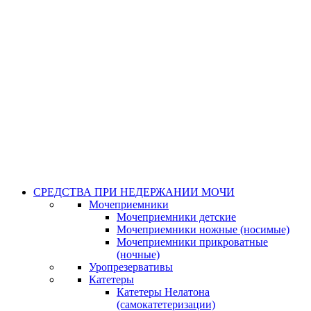
СРЕДСТВА ПРИ НЕДЕРЖАНИИ МОЧИ
Мочеприемники
Мочеприемники детские
Мочеприемники ножные (носимые)
Мочеприемники прикроватные
(ночные)
Уропрезервативы
Катетеры
Катетеры Нелатона
(самокатетеризации)