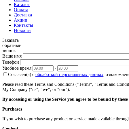
Каталог
Оплата
Доставка
Акции
Контакты
Новости
Заказать
обратный
звонок
Ваше имя
Телефон
Удобное время
-
Согласен(а) с
обработкой персональных данных
, ознакомлен
Please read these Terms and Conditions ("Terms", "Terms and Conditi
My Company ("us", "we", or "our").
By accessing or using the Service you agree to be bound by these
Purchases
If you wish to purchase any product or service made available through
Content