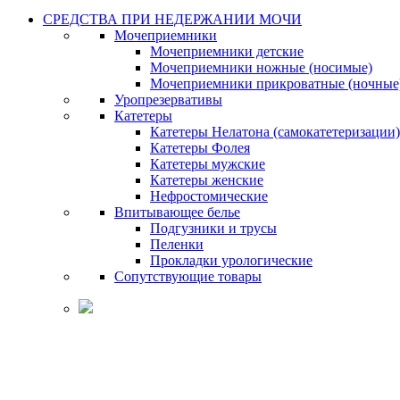
СРЕДСТВА ПРИ НЕДЕРЖАНИИ МОЧИ
Мочеприемники
Мочеприемники детские
Мочеприемники ножные (носимые)
Мочеприемники прикроватные (ночные
Уропрезервативы
Катетеры
Катетеры Нелатона (самокатетеризации)
Катетеры Фолея
Катетеры мужские
Катетеры женские
Нефростомические
Впитывающее белье
Подгузники и трусы
Пеленки
Прокладки урологические
Сопутствующие товары