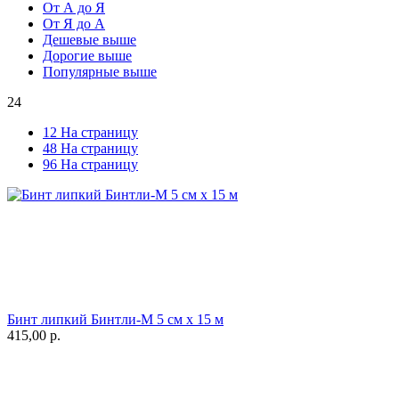
От А до Я
От Я до А
Дешевые выше
Дорогие выше
Популярные выше
24
12 На страницу
48 На страницу
96 На страницу
Бинт липкий Бинтли-М 5 см х 15 м
415,00
р.