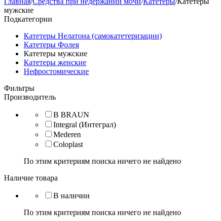
Главная
/
Средства при недержании мочи
/
Катетеры
/
Катетеры
мужские
Подкатегории
Катетеры Нелатона (самокатетеризации)
Катетеры Фолея
Катетеры мужские
Катетеры женские
Нефростомические
Фильтры
Производитель
B BRAUN
Integral (Интеграл)
Mederen
Coloplast
По этим критериям поиска ничего не найдено
Наличие товара
В наличии
По этим критериям поиска ничего не найдено