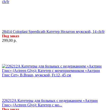
28414 Coloplast Speedicath Катетер Нелатон мужской, 14 ch/fr
Под заказ
299,00
р.
226212A Катетеры для больных с недержанием «Актрин
Глис» (Actreen Glys): Катетер с мо...
Под заказ