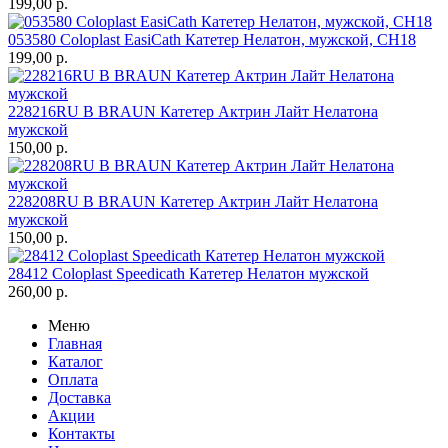
199,00
р.
053580 Coloplast EasiCath Катетер Нелатон, мужской, CH18
199,00
р.
228216RU B BRAUN Катетер Актрин Лайт Нелатона
мужской
150,00
р.
228208RU B BRAUN Катетер Актрин Лайт Нелатона
мужской
150,00
р.
28412 Coloplast Speedicath Катетер Нелатон мужской
260,00
р.
Меню
Главная
Каталог
Оплата
Доставка
Акции
Контакты