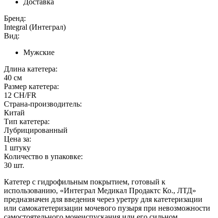
Доставка
Бренд:
Integral (Интеграл)
Вид:
Мужские
Длина катетера:
40 см
Размер катетера:
12 CH/FR
Страна-производитель:
Китай
Тип катетера:
Лубрицированный
Цена за:
1 штуку
Количество в упаковке:
30
шт.
Катетер с гидрофильным покрытием, готовый к
использованию, «Интеграл Медикал Продактс Ко., ЛТД»
предназначен для введения через уретру для катетеризации
или самокатетеризации мочевого пузыря при невозможности
самостоятельного мочеиспускания или его сильном