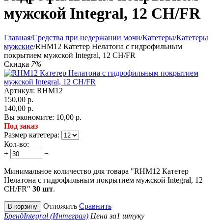
мужской Integral, 12 CH/FR
Главная
/
Средства при недержании мочи
/
Катетеры
/
Катетеры
мужские
/
RHM12 Катетер Нелатона с гидрофильным
покрытием мужской Integral, 12 CH/FR
Скидка
7%
Артикул:
RHM12
150,00
р.
140,00
р.
Вы экономите:
10,00
р.
Под заказ
Размер катетера:
Кол-во:
+
−
Минимальное количество для товара "RHM12 Катетер
Нелатона с гидрофильным покрытием мужской Integral, 12
CH/FR"
30 шт
.
Отложить
Сравнить
В корзину
Бренд
Integral (Интеграл)
Цена за
1 штуку