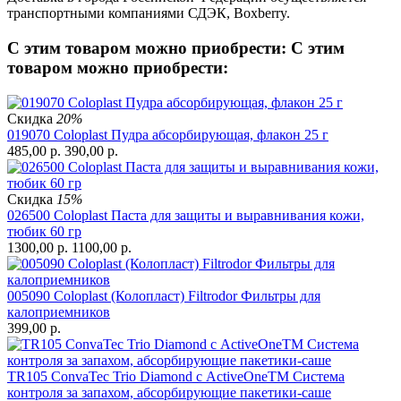
транспортными компаниями СДЭК, Boxberry.
С этим товаром можно приобрести:
С этим
товаром можно приобрести:
Скидка
20%
019070 Coloplast Пудра абсорбирующая, флакон 25 г
485,00
р.
390,00
р.
Скидка
15%
026500 Coloplast Паста для защиты и выравнивания кожи,
тюбик 60 гр
1300,00
р.
1100,00
р.
005090 Coloplast (Колопласт) Filtrodor Фильтры для
калоприемников
399,00
р.
TR105 ConvaTec Trio Diamond с ActiveOneTM Система
контроля за запахом, абсорбирующие пакетики-саше