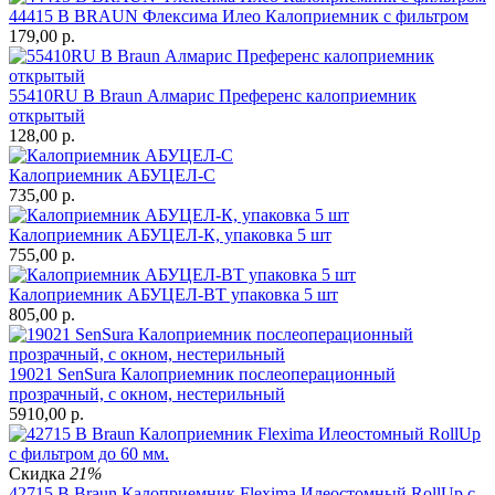
44415 B BRAUN Флексима Илео Калоприемник с фильтром
179,00
р.
55410RU B Braun Алмарис Преференс калоприемник
открытый
128,00
р.
Калоприемник АБУЦЕЛ-С
735,00
р.
Калоприемник АБУЦЕЛ-К, упаковка 5 шт
755,00
р.
Калоприемник АБУЦЕЛ-ВТ упаковка 5 шт
805,00
р.
19021 SenSura Калоприемник послеоперационный
прозрачный, с окном, нестерильный
5910,00
р.
Скидка
21%
42715 B Braun Калоприемник Flexima Илеостомный RollUp с