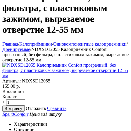
фильтра, с пластиковым
зажимом, вырезаемое
отверстие 12-55 мм
Главная
/
Калоприёмники
/
Однокомпонентные калоприемники
/
Дренируемые
/
NDXSD12055 Калоприемник Confort
прозрачный, без фильтра, с пластиковым зажимом, вырезаемое
отверстие 12-55 мм
Артикул:
NDXSD12055
155,00
р.
В наличии
Кол-во:
+
−
Отложить
Сравнить
В корзину
Бренд
Confort
Цена за
1 штуку
Характеристики
Описание