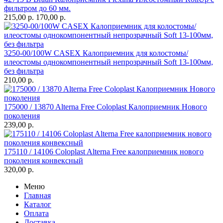
фильтром до 60 мм.
215,00
р.
170,00
р.
3250-00/100W CASEX Калоприемник для колостомы/
илеостомы однокомпонентный непрозрачный Soft 13-100мм,
без фильтра
210,00
р.
175000 / 13870 Alterna Free Coloplast Калоприемник Нового
поколения
239,00
р.
175110 / 14106 Coloplast Alterna Free калоприемник нового
поколения конвексный
320,00
р.
Меню
Главная
Каталог
Оплата
Доставка