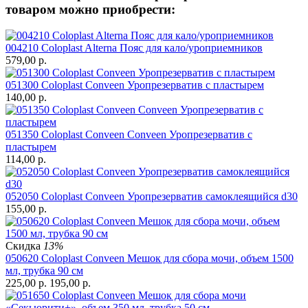
товаром можно приобрести:
004210 Coloplast Alterna Пояс для кало/уроприемников
579,00
р.
051300 Coloplast Conveen Уропрезерватив с пластырем
140,00
р.
051350 Coloplast Conveen Conveen Уропрезерватив с
пластырем
114,00
р.
052050 Coloplast Conveen Уропрезерватив самоклеящийся d30
155,00
р.
Скидка
13%
050620 Coloplast Conveen Мешок для сбора мочи, объем 1500
мл, трубка 90 см
225,00
р.
195,00
р.