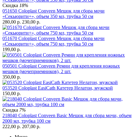
Скидка
18%
051650 Coloplast Conveen Мешок для сбора мочи
«Секьюрити+», объем 350 мл, трубка 50 см
280,00
р.
230,00
р.
051670 Coloplast Conveen Мешок для сбора мочи
«Секьюрити+», объем 750 мл, трубка 50 см
199,00
р.
050501 Coloplast Conveen Ремни для крепления ножных
мешков (мочеприемников), 2 шт.
350,00
р.
053520 Coloplast EasiCath Катетер Нелатон, мужской
150,00
р.
Скидка
7%
218040 Coloplast Conveen Basic Мешок для сбора мочи, объем
2000 мл, трубка 100 см
222,00
р.
207,00
р.
Меню