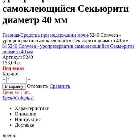
самоклеющийся Секьюрити
диаметр 40 мм
Главная
/
Средства при недержании мочи
/
5240 Conveen -
уропрезерватив самоклеющийся Секьюрити диаметр 40 мм
Артикул:
5240
153,00
р.
Под заказ
Кол-во:
+
−
Отложить
Сравнить
В корзину
Цена за 1 шт.
Бренд
Coloplast
Характеристики
Описание
Инструкция
Доставка
Бренд: