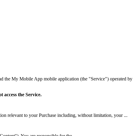
d the My Mobile App mobile application (the "Service") operated by
t access the Service.
n relevant to your Purchase including, without limitation, your ...
Content"). You are responsible for the ...