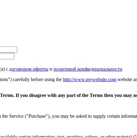
(а) с
договором оферты
и
политикой конфиденциальности
ons") carefully before using the
http://www.mywebsite.com
website an
 Terms. If you disagree with any part of the Terms then you may no
 the Service ("Purchase"), you may be asked to supply certain informatio
ailable certain information, text, graphics, videos, or other material ("