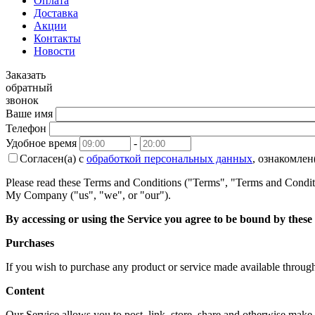
Оплата
Доставка
Акции
Контакты
Новости
Заказать
обратный
звонок
Ваше имя
Телефон
Удобное время
-
Согласен(а) с
обработкой персональных данных
, ознакомлен
Please read these Terms and Conditions ("Terms", "Terms and Conditi
My Company ("us", "we", or "our").
By accessing or using the Service you agree to be bound by these
Purchases
If you wish to purchase any product or service made available through
Content
Our Service allows you to post, link, store, share and otherwise make av