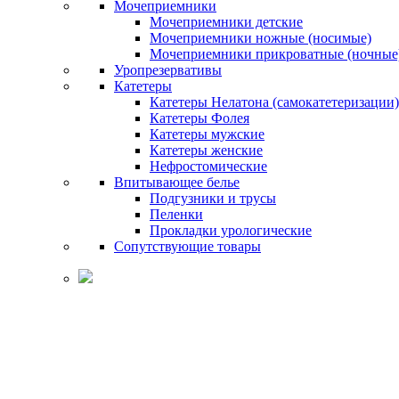
Мочеприемники
Мочеприемники детские
Мочеприемники ножные (носимые)
Мочеприемники прикроватные (ночные
Уропрезервативы
Катетеры
Катетеры Нелатона (самокатетеризации)
Катетеры Фолея
Катетеры мужские
Катетеры женские
Нефростомические
Впитывающее белье
Подгузники и трусы
Пеленки
Прокладки урологические
Сопутствующие товары