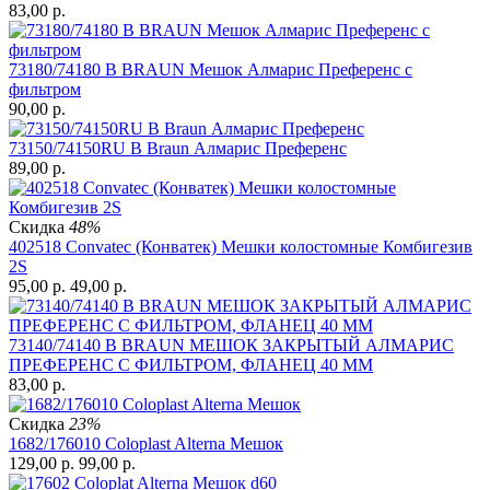
83,00
р.
73180/74180 B BRAUN Мешок Алмарис Преференс с
фильтром
90,00
р.
73150/74150RU B Braun Алмарис Преференс
89,00
р.
Скидка
48%
402518 Convatec (Конватек) Мешки колостомные Комбигезив
2S
95,00
р.
49,00
р.
73140/74140 B BRAUN МЕШОК ЗАКРЫТЫЙ АЛМАРИС
ПРЕФЕРЕНС С ФИЛЬТРОМ, ФЛАНЕЦ 40 ММ
83,00
р.
Скидка
23%
1682/176010 Coloplast Alterna Мешок
129,00
р.
99,00
р.