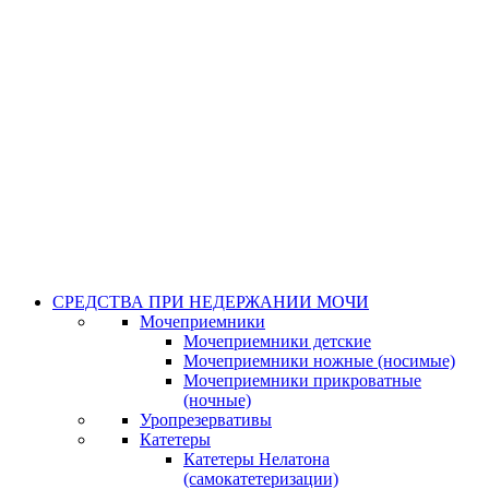
СРЕДСТВА ПРИ НЕДЕРЖАНИИ МОЧИ
Мочеприемники
Мочеприемники детские
Мочеприемники ножные (носимые)
Мочеприемники прикроватные
(ночные)
Уропрезервативы
Катетеры
Катетеры Нелатона
(самокатетеризации)