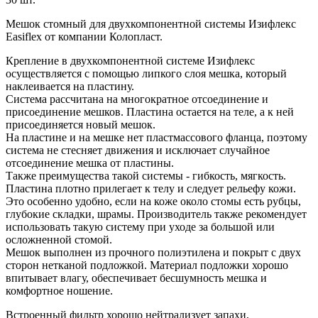
Мешок стомный для двухкомпонентной системы Изифлекс
Easiflex от компании Колопласт.
Крепление в двухкомпонентной системе Изифлекс
осуществляется с помощью липкого слоя мешка, который
наклеивается на пластину.
Система рассчитана на многократное отсоединение и
присоединение мешков. Пластина остается на теле, а к ней
присоединяется новый мешок.
На пластине и на мешке нет пластмассового фланца, поэтому
система не стесняет движения и исключает случайное
отсоединение мешка от пластины.
Также преимущества такой системы - гибкость, мягкость.
Пластина плотно прилегает к телу и следует рельефу кожи.
Это особенно удобно, если на коже около стомы есть рубцы,
глубокие складки, шрамы. Производитель также рекомендует
использовать такую систему при уходе за большой или
осложненной стомой.
Мешок выполнен из прочного полиэтилена и покрыт с двух
сторон нетканой подложкой. Материал подложки хорошо
впитывает влагу, обеспечивает бесшумность мешка и
комфортное ношение.
Встроенный фильтр хорошо нейтрализует запахи,