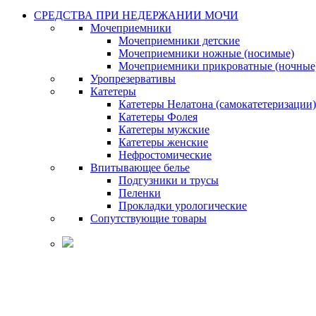
СРЕДСТВА ПРИ НЕДЕРЖАНИИ МОЧИ
Мочеприемники
Мочеприемники детские
Мочеприемники ножные (носимые)
Мочеприемники прикроватные (ночные
Уропрезервативы
Катетеры
Катетеры Нелатона (самокатетеризации)
Катетеры Фолея
Катетеры мужские
Катетеры женские
Нефростомические
Впитывающее белье
Подгузники и трусы
Пеленки
Прокладки урологические
Сопутствующие товары