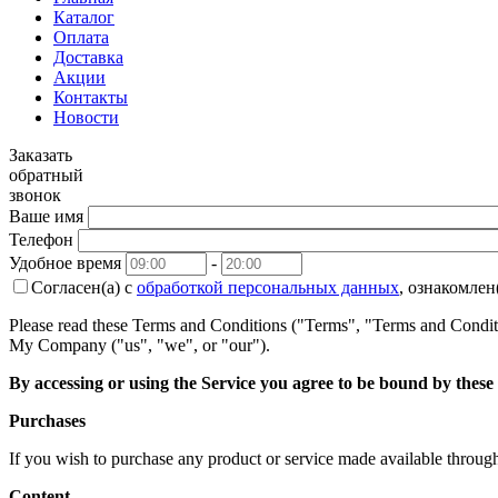
Каталог
Оплата
Доставка
Акции
Контакты
Новости
Заказать
обратный
звонок
Ваше имя
Телефон
Удобное время
-
Согласен(а) с
обработкой персональных данных
, ознакомлен
Please read these Terms and Conditions ("Terms", "Terms and Conditi
My Company ("us", "we", or "our").
By accessing or using the Service you agree to be bound by these
Purchases
If you wish to purchase any product or service made available through
Content