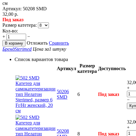
Артикул:
50208 SMD
32,00
р.
Под заказ
Размер катетера:
Кол-во:
+
−
Отложить
Сравнить
В корзину
Бренд
Sterimed
Цена за
1 штуку
Список вариантов товара
Размер
Артикул
Доступность
катетера
32,0
+
50206
6
Под заказ
SMD
−
Куп
32,0
+
50208
8
Под заказ