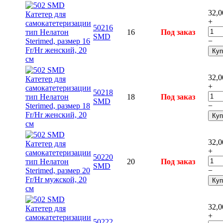
32,0
+
50216
16
Под заказ
SMD
−
Куп
32,0
+
50218
18
Под заказ
SMD
−
Куп
32,0
+
50220
20
Под заказ
SMD
−
Куп
32,0
+
50222