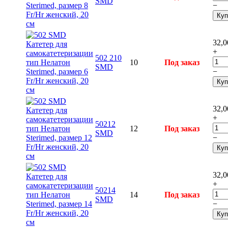
SMD
−
Куп
32,0
+
502 210
10
Под заказ
SMD
−
Куп
32,0
+
50212
12
Под заказ
SMD
−
Куп
32,0
+
50214
14
Под заказ
SMD
−
Куп