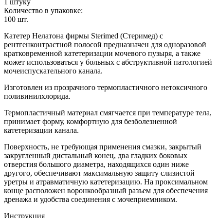
1 штуку
Количество в упаковке:
100
шт.
Катетер Нелатона фирмы Sterimed (Стеримед) с
рентгенконтрастной полосой предназначен для одноразовой
кратковременной катетеризации мочевого пузыря, а также
может использоваться у больных с абструктивной патологией
мочеиспускательного канала.
Изготовлен из прозрачного термопластичного нетоксичного
поливинилхлорида.
Термопластичный материал смягчается при температуре тела,
принимает форму, комфортную для безболезненной
катетеризации канала.
Поверхность, не требующая применения смазки, закрытый
закругленный дистальный конец, два гладких боковых
отверстия большого диаметра, находящихся один ниже
другого, обеспечивают максимальную защиту слизистой
уретры и атравматичную катетеризацию. На проксимальном
конце расположен воронкообразный разъем для обеспечения
дренажа и удобства соединения с мочеприемником.
Инструкция