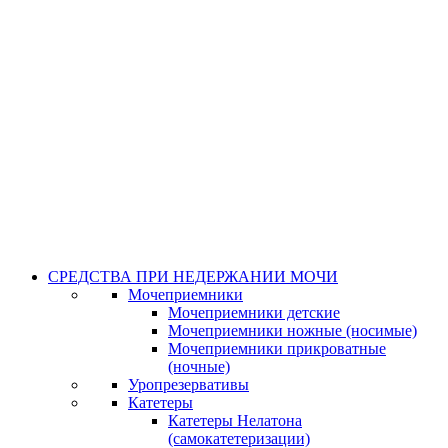
СРЕДСТВА ПРИ НЕДЕРЖАНИИ МОЧИ
Мочеприемники
Мочеприемники детские
Мочеприемники ножные (носимые)
Мочеприемники прикроватные
(ночные)
Уропрезервативы
Катетеры
Катетеры Нелатона
(самокатетеризации)