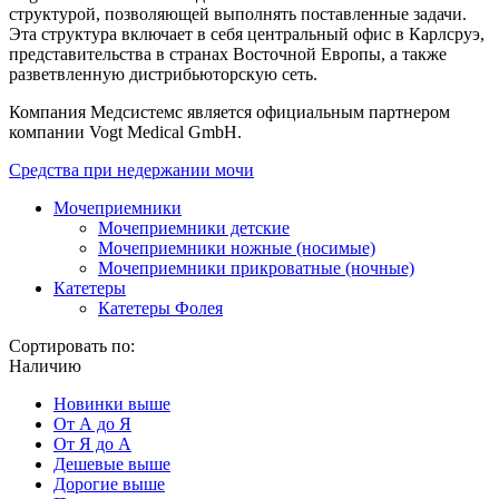
структурой, позволяющей выполнять поставленные задачи.
Эта структура включает в себя центральный офис в Карлсруэ,
представительства в странах Восточной Европы, а также
разветвленную дистрибьюторскую сеть.
Компания Медсистемс является официальным партнером
компании Vogt Medical GmbH.
Средства при недержании мочи
Мочеприемники
Мочеприемники детские
Мочеприемники ножные (носимые)
Мочеприемники прикроватные (ночные)
Катетеры
Катетеры Фолея
Сортировать по:
Наличию
Новинки выше
От А до Я
От Я до А
Дешевые выше
Дорогие выше